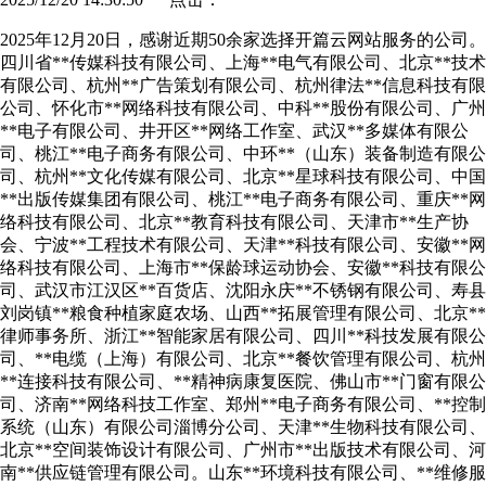
2025年12月20日，感谢近期50余家选择开篇云网站服务的公司。
四川省**传媒科技有限公司、上海**电气有限公司、北京**技术
有限公司、杭州**广告策划有限公司、杭州律法**信息科技有限
公司、怀化市**网络科技有限公司、中科**股份有限公司、广州
**电子有限公司、井开区**网络工作室、武汉**多媒体有限公
司、桃江**电子商务有限公司、中环**（山东）装备制造有限公
司、杭州**文化传媒有限公司、北京**星球科技有限公司、中国
**出版传媒集团有限公司、桃江**电子商务有限公司、重庆**网
络科技有限公司、北京**教育科技有限公司、天津市**生产协
会、宁波**工程技术有限公司、天津**科技有限公司、安徽**网
络科技有限公司、上海市**保龄球运动协会、安徽**科技有限公
司、武汉市江汉区**百货店、沈阳永庆**不锈钢有限公司、寿县
刘岗镇**粮食种植家庭农场、山西**拓展管理有限公司、北京**
律师事务所、浙江**智能家居有限公司、四川**科技发展有限公
司、**电缆（上海）有限公司、北京**餐饮管理有限公司、杭州
**连接科技有限公司、**精神病康复医院、佛山市**门窗有限公
司、济南**网络科技工作室、郑州**电子商务有限公司、**控制
系统（山东）有限公司淄博分公司、天津**生物科技有限公司、
北京**空间装饰设计有限公司、广州市**出版技术有限公司、河
南**供应链管理有限公司。山东**环境科技有限公司、**维修服